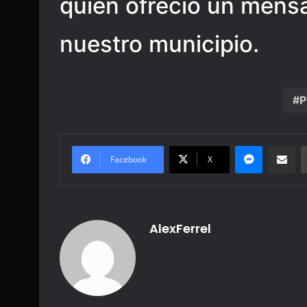
quien ofreció un mensa
nuestro municipio.
P
Messenge
Share vi
Facebook
X
AlexFerrel