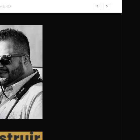
ZO; NO HUBO FALLECIDOS, SOLO HERIDOS