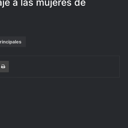
je a las mujeres de
rincipales
r
a Email
Print