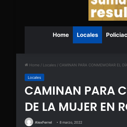
Home
Locales
Policia
Home
/
Locales
/
CAMINAN PARA CONMEMORAR EL DÍA
Locales
CAMINAN PARA C
DE LA MUJER EN 
AlexFerrel
8 marzo, 2022