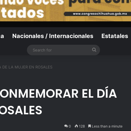
ca
Nacionales / Internacionales
Estatales
Search
for
 DE LA MUJER EN ROSALES
ONMEMORAR EL DÍA
ROSALES
0
128
Less than a minute