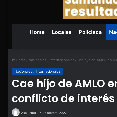
Home
Locales
Policiaca
Nac
Home
/
Nacionales / Internacionales
/
Cae hijo de AMLO en nue
Nacionales / Internacionales
Cae hijo de AMLO e
conflicto de interés
AlexFerrel
15 febrero, 2022