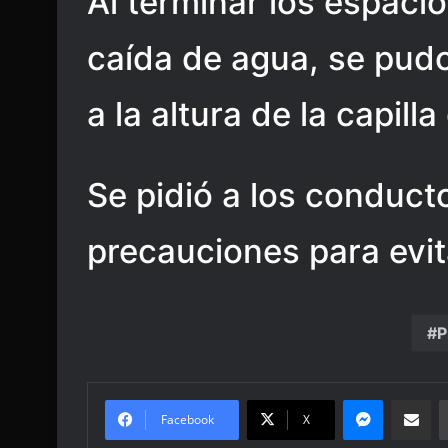
Al terminar los espac
caída de agua, se pudo
a la altura de la capil
Se pidió a los conduct
precauciones para evit
P
Messenge
Share vi
Facebook
X