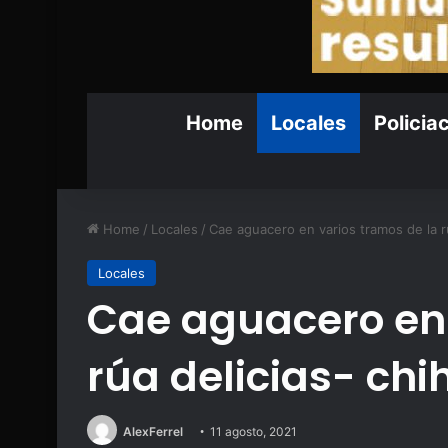
Home
Locales
Policia
Home
/
Locales
/
Cae aguacero en varios tramos de la r
Locales
Cae aguacero en 
rúa delicias- ch
AlexFerrel
11 agosto, 2021