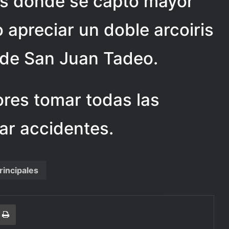
ios donde se captó mayor
 apreciar un doble arcoiris
la de San Juan Tadeo.
ores tomar todas las
ar accidentes.
rincipales
r
a Email
Print