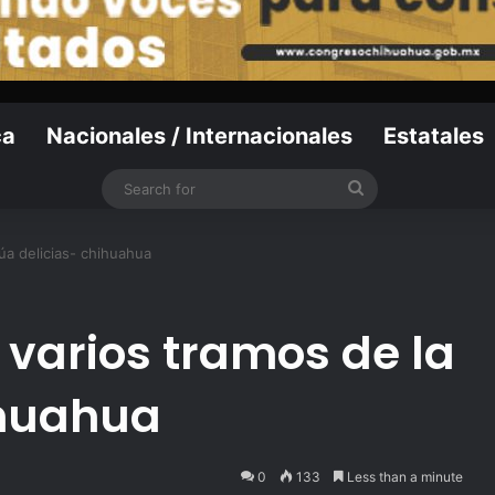
ca
Nacionales / Internacionales
Estatales
Search
for
úa delicias- chihuahua
varios tramos de la
ihuahua
0
133
Less than a minute