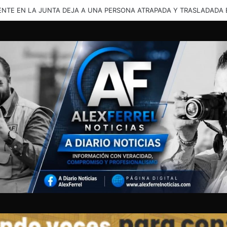
XICALI: REPORTAN FUGA DE REO DEL CERESO; DESATAN FUERTE OPE