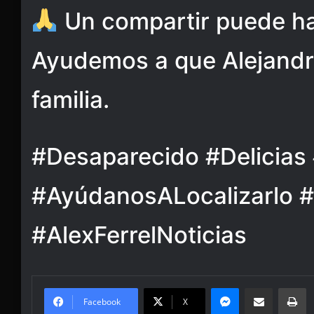
Un compartir puede hac
Ayudemos a que Alejandr
familia.
#Desaparecido #Delicia
#AyúdanosALocalizarlo #
#AlexFerrelNoticias
Messenger
Share via Email
Pr
Facebook
X