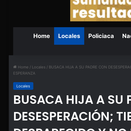
Home
Locales
Policiaca
Nac
Home
/
Locales
/
BUSACA HIJA A SU PADRE CON DESESPERAC
ESPERANZA
Locales
BUSACA HIJA A SU
DESESPERACIÓN; TI