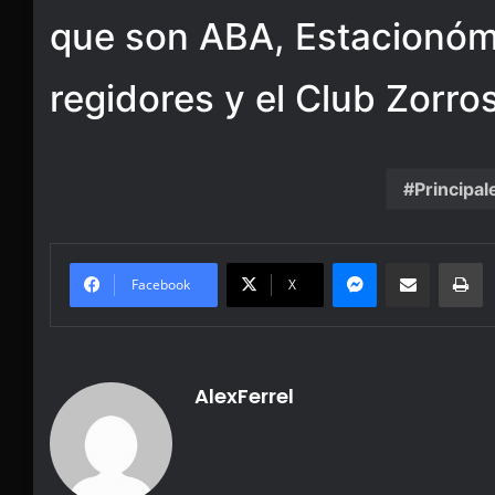
que son ABA, Estacionóme
regidores y el Club Zorros
Principal
Messenger
Share via Email
Pr
Facebook
X
AlexFerrel