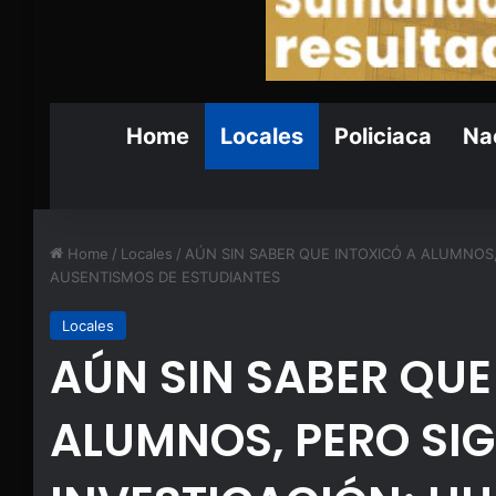
Home
Locales
Policiaca
Nac
Home
/
Locales
/
AÚN SIN SABER QUE INTOXICÓ A ALUMNOS,
AUSENTISMOS DE ESTUDIANTES
Locales
AÚN SIN SABER QUE
ALUMNOS, PERO SI