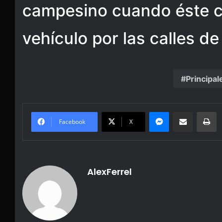
campesino cuando éste c
vehículo por las calles de
Principal
Messenger
Share via Email
Pr
Facebook
X
AlexFerrel