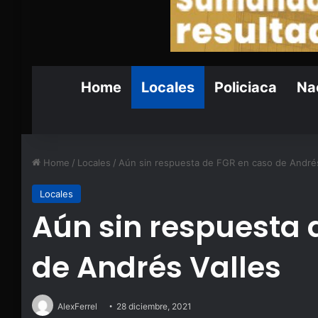
Home
Locales
Policiaca
Nac
Home
/
Locales
/
Aún sin respuesta de FGR en caso de Andrés
Locales
Aún sin respuesta 
de Andrés Valles
AlexFerrel
28 diciembre, 2021