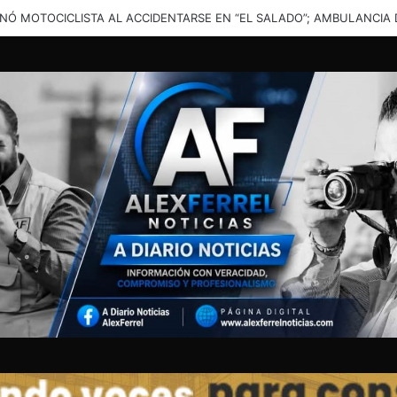
una solución”: vecinos denuncian inundaciones en calles de Santa Cata