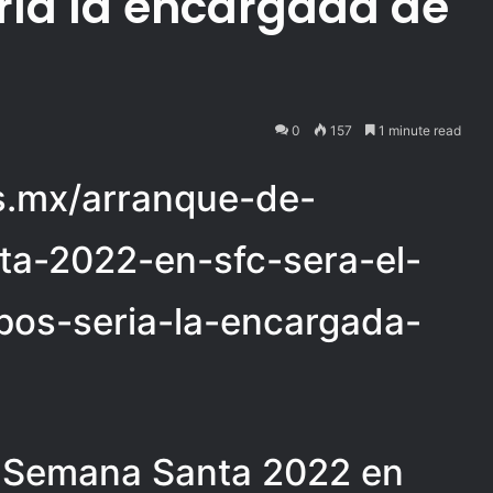
ía la encargada de
0
157
1 minute read
ias.mx/arranque-de-
ta-2022-en-sfc-sera-el-
pos-seria-la-encargada-
o Semana Santa 2022 en