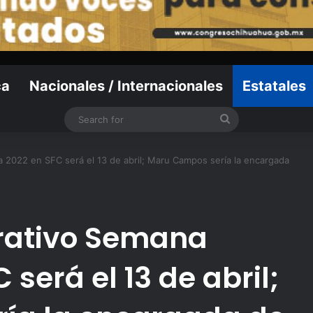
ca
Nacionales / Internacionales
Estatales
Search
for
 2022 en SFC será el 13 de abril; Maru Campos sería la encargada
rativo Semana
será el 13 de abril;