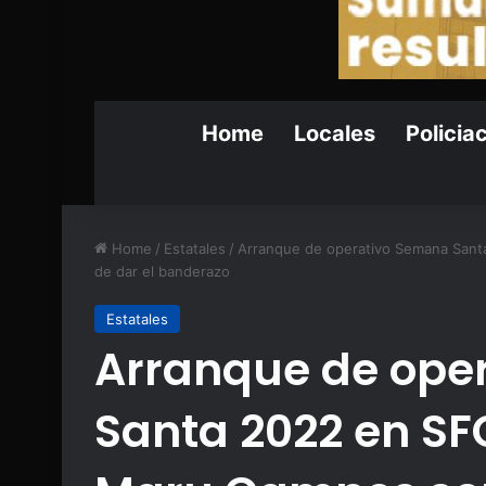
Home
Locales
Policia
Home
/
Estatales
/
Arranque de operativo Semana Santa
de dar el banderazo
Estatales
Arranque de ope
Santa 2022 en SFC 