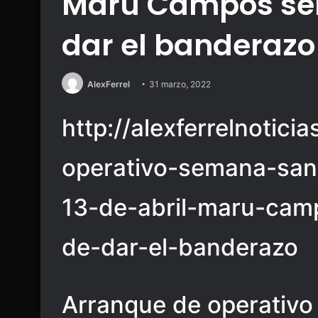
Maru Campos ser
dar el banderazo
AlexFerrel
31 marzo, 2022
http://alexferrelnotic
operativo-semana-san
13-de-abril-maru-cam
de-dar-el-banderazo
Arranque de operativ