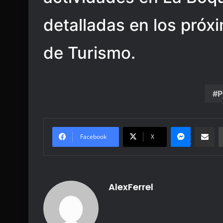
detalladas en los próxi
de Turismo.
P
Messenge
Share vi
Facebook
X
AlexFerrel