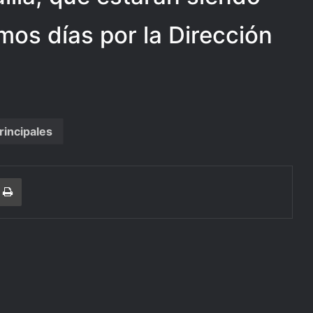
mos días por la Dirección
rincipales
r
a Email
Print