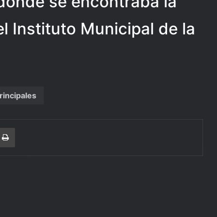
donde se encontraba la
l Instituto Municipal de la
rincipales
r
a Email
Print