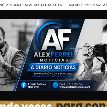
una solución”: vecinos denuncian inundaciones en calles de Santa Cata