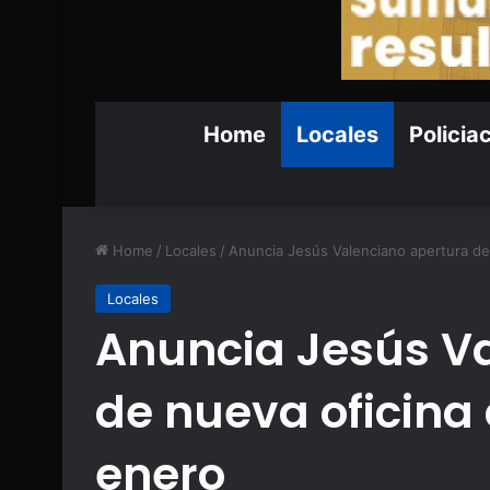
Home
Locales
Policia
Home
/
Locales
/
Anuncia Jesús Valenciano apertura de
Locales
Anuncia Jesús V
de nueva oficina
enero