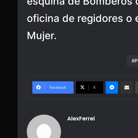
esquina de Bomberos 
oficina de regidores o e
Mujer.
P
Messenge
Share vi
Facebook
X
AlexFerrel