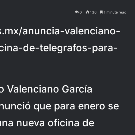
0
136
1 minute read
ias.mx/anuncia-valenciano-
cina-de-telegrafos-para-
to Valenciano García
anunció que para enero se
una nueva oficina de