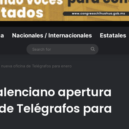
ca
Nacionales / Internacionales
Estatales
Search
for
 nueva oficina de Telégrafos para enero
alenciano apertura
 de Telégrafos para