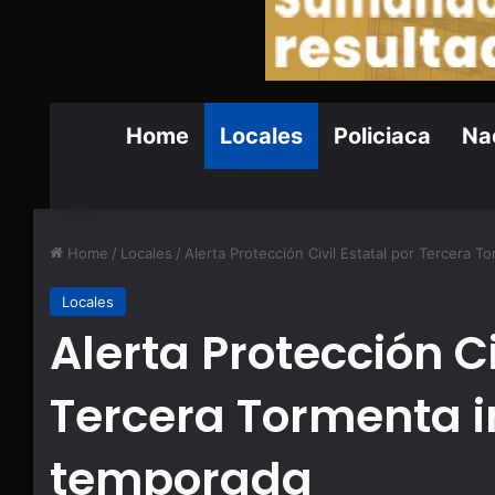
Home
Locales
Policiaca
Nac
Home
/
Locales
/
Alerta Protección Civil Estatal por Tercera T
Locales
Alerta Protección Ci
Tercera Tormenta i
temporada