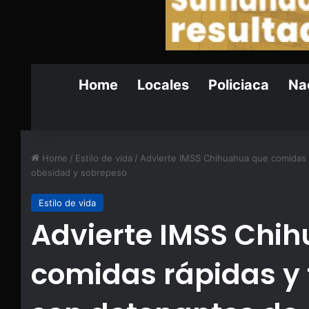
Home
Locales
Policiaca
Nac
Home
/
Estilo de vida
/
Advierte IMSS Chihuahua que comidas r
obesidad y sobrepeso
Estilo de vida
Advierte IMSS Chi
comidas rápidas y 