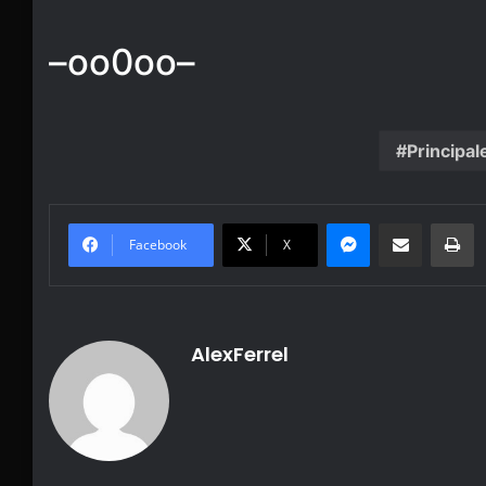
–oo0oo–
Principal
Messenger
Share via Email
Pr
Facebook
X
AlexFerrel