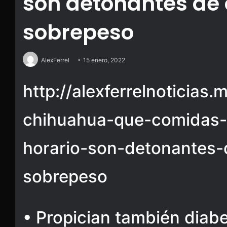
son detonantes de
sobrepeso
AlexFerrel
15 enero, 2022
http://alexferrelnoticias
chihuahua-que-comidas-
horario-son-detonantes-
sobrepeso
• Propician también diab