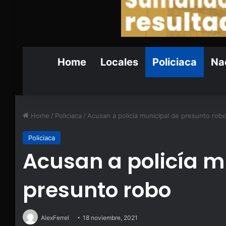
Home
Locales
Policiaca
Nac
Home
/
Policiaca
/
Acusan a policía municipal de presunto rob
Policiaca
Acusan a policía m
presunto robo
AlexFerrel
18 noviembre, 2021